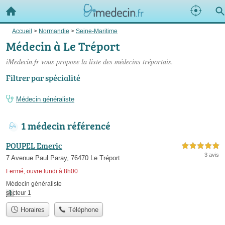
Accueil
>
Normandie
>
Seine-Maritime
Médecin à Le Tréport
iMedecin.fr vous propose la liste des
médecins tréportais
.
Filtrer par spécialité
Médecin généraliste
1 médecin référencé
POUPEL Emeric
5,0 étoiles sur 5
3 avis
7 Avenue Paul Paray, 76470 Le Tréport
Fermé, ouvre lundi à 8h00
Médecin généraliste
secteur 1
Horaires
Téléphone