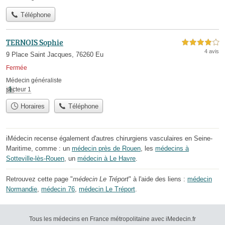
Téléphone
TERNOIS Sophie
4,0 étoiles sur 5
4 avis
9 Place Saint Jacques, 76260 Eu
Fermée
Médecin généraliste
secteur 1
Horaires
Téléphone
iMédecin recense également d'autres chirurgiens vasculaires en Seine-
Maritime, comme : un
médecin près de Rouen
, les
médecins à
Sotteville-lès-Rouen
, un
médecin à Le Havre
.
Retrouvez cette page "
médecin Le Tréport
" à l'aide des liens :
médecin
Normandie
,
médecin 76
,
médecin Le Tréport
.
Tous les médecins en France métropolitaine avec iMedecin.fr