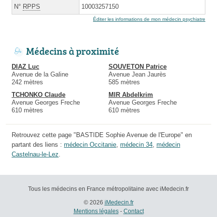
N°
RPPS
10003257150
Éditer les informations de mon médecin psychiatre
Médecins à proximité
DIAZ Luc
SOUVETON Patrice
Avenue de la Galine
Avenue Jean Jaurès
242 mètres
585 mètres
TCHONKO Claude
MIR Abdelkrim
Avenue Georges Freche
Avenue Georges Freche
610 mètres
610 mètres
Retrouvez cette page "BASTIDE Sophie Avenue de l'Europe" en
partant des liens :
médecin Occitanie
,
médecin 34
,
médecin
Castelnau-le-Lez
.
Tous les médecins en France métropolitaine avec iMedecin.fr
© 2026
iMedecin.fr
Mentions légales
-
Contact