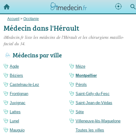
Accueil
>
Occitanie
Médecin dans l'Hérault
iMedecin.fr liste les
médecins de l'Hérault
et les chirurgiens maxillo-
facial du 34.
Médecins par ville
Agde
Mèze
Béziers
Montpellier
Castelnau-le-Lez
Pérols
Frontignan
Saint-Gély-du-Fesc
Juvignac
Saint-Jean-de-Védas
Lattes
Sète
Lunel
Villeneuve-lès-Maguelone
Mauguio
Toutes les villes