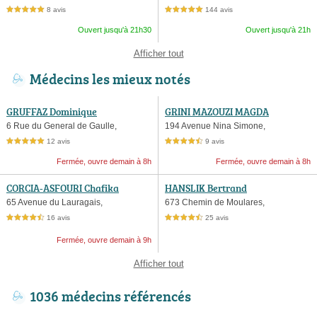
8 avis
144 avis
5,0 étoiles sur 5
5,0 étoiles sur 5
Ouvert jusqu'à 21h30
Ouvert jusqu'à 21h
Afficher tout
Médecins les mieux notés
GRUFFAZ Dominique
GRINI MAZOUZI MAGDA
6 Rue du General de Gaulle,
194 Avenue Nina Simone,
12 avis
9 avis
5,0 étoiles sur 5
4,5 étoiles sur 5
Fermée, ouvre demain à 8h
Fermée, ouvre demain à 8h
CORCIA-ASFOURI Chafika
HANSLIK Bertrand
65 Avenue du Lauragais,
673 Chemin de Moulares,
16 avis
25 avis
4,5 étoiles sur 5
4,5 étoiles sur 5
Fermée, ouvre demain à 9h
Afficher tout
1036 médecins référencés