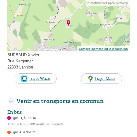
© contributeurs OpenStreetMap
Corriger l’adresse ou la localisation
BURBAUD Xavier
Rue Kergomar
22303 Lannion
Trajet Waze
Trajet Maps
Venir en transports en commun
En bus
Ligne D, à 955 m
Arrêt Le Rhu - 200 Route de Trégastel
Ligne A, à 961 m