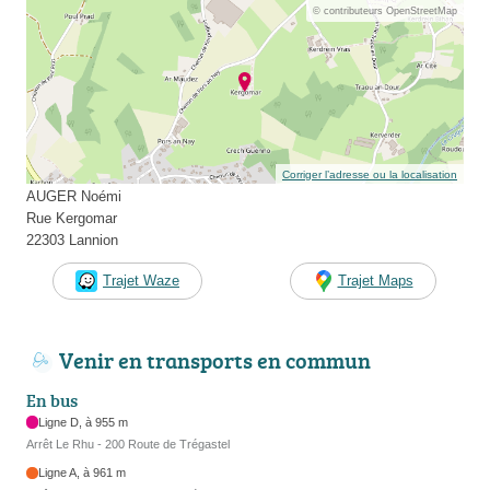
© contributeurs OpenStreetMap
Corriger l’adresse ou la localisation
AUGER Noémi
Rue Kergomar
22303 Lannion
Trajet Waze
Trajet Maps
Venir en transports en commun
En bus
Ligne D, à 955 m
Arrêt Le Rhu - 200 Route de Trégastel
Ligne A, à 961 m