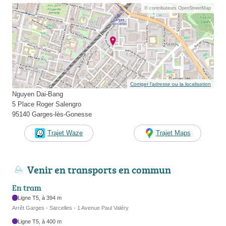
© contributeurs OpenStreetMap
Corriger l’adresse ou la localisation
Nguyen Dai-Bang
5 Place Roger Salengro
95140 Garges-lès-Gonesse
Trajet Waze
Trajet Maps
Venir en transports en commun
En tram
Ligne T5, à 394 m
Arrêt Garges - Sarcelles - 1 Avenue Paul Valéry
Ligne T5, à 400 m