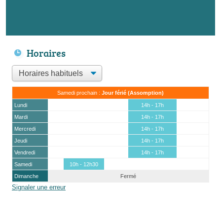
Horaires
Samedi prochain :
Jour férié (Assomption)
Lundi
14h - 17h
Mardi
14h - 17h
Mercredi
14h - 17h
Jeudi
14h - 17h
Vendredi
14h - 17h
Samedi
10h - 12h30
Dimanche
Fermé
Signaler une erreur