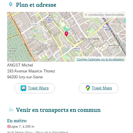
Plan et adresse
© contributeurs OpenStreetMap
Corriger l’adresse ou la localisation
ANGST Michel
193 Avenue Maurice Thorez
94200 Ivry-sur-Seine
Trajet Waze
Trajet Maps
Venir en transports en commun
En métro
Ligne 7, à 205 m
Arrêt Mairie d'Ivry - Place de la République