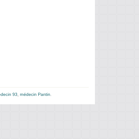
decin 93
,
médecin Pantin
.