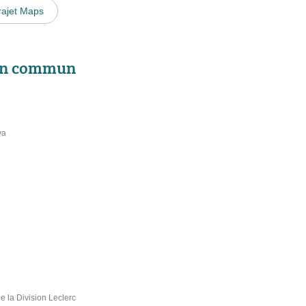
rajet Maps
 en commun
va
e la Division Leclerc