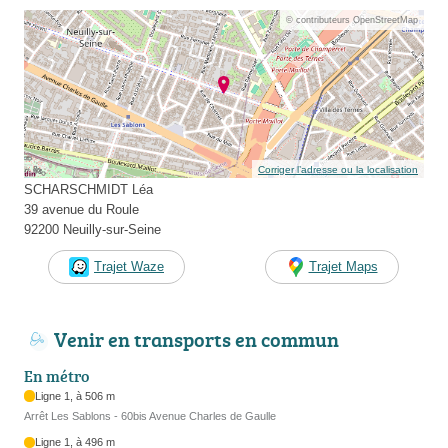
© contributeurs OpenStreetMap
Corriger l’adresse ou la localisation
SCHARSCHMIDT Léa
39 avenue du Roule
92200 Neuilly-sur-Seine
Trajet Waze
Trajet Maps
Venir en transports en commun
En métro
Ligne 1, à 506 m
Arrêt Les Sablons - 60bis Avenue Charles de Gaulle
Ligne 1, à 496 m