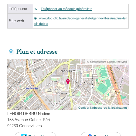
Téléphone
Téléphoner au médecin généraliste
www.doctolib.fr/medecin-generaliste/gennevilliers/nadine-len
Site web
oir-debru
Plan et adresse
© contributeurs OpenStreetMap
Corriger l’adresse ou la localisation
LENOIR-DEBRU Nadine
155 Avenue Gabriel Péri
92230 Gennevilliers