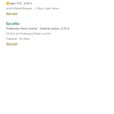
Ligne TUC, à 56 m
Arrêt Hôpital Beaujon - 1 Place Jules Verne
Voir tout
En vélo
Professeur René Leriche - Général Leclerc, à 76 m
16 Rue du Professeur René Leriche
Capacité : 50 vélos
Voir tout