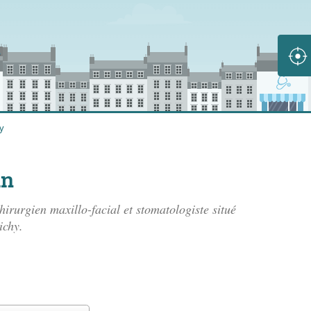
y
in
irurgien maxillo-facial et stomatologiste situé
ichy.