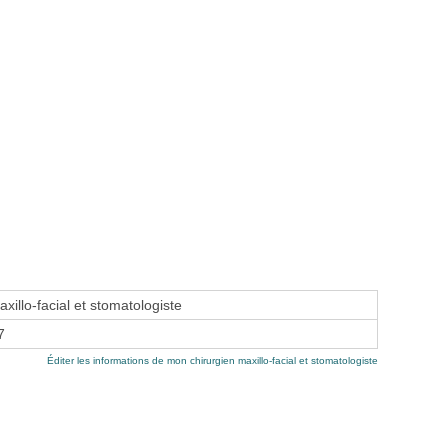
xillo-facial et stomatologiste
7
Éditer les informations de mon chirurgien maxillo-facial et stomatologiste