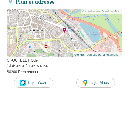
Plan et adresse
© contributeurs OpenStreetMap
Corriger l’adresse ou la localisation
CROCHELET Ode
14 Avenue Julien Méline
88200 Remiremont
Trajet Waze
Trajet Maps