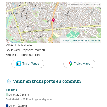
© contributeurs OpenStreetMap
Corriger l’adresse ou la localisation
VINATIER Isabelle
Boulevard Stephane Moreau
85925 La Roche-sur-Yon
Trajet Waze
Trajet Maps
Venir en transports en commun
En bus
Ligne 13, à 168 m
Arrêt Guérin - 22 Rue du général guérin
Ligne 3, à 239 m