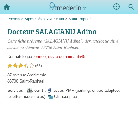
Provence-Alpes-Côte d'Azur
>
Var
>
Saint-Raphaël
Docteur SALAGIANU Adina
Cette fiche présente "SALAGIANU Adina", dermatologue situé
avenue archimede
, 83700 Saint-Raphaël.
Dermatologue
fermée, ouvre demain à 8h45
3,5 étoiles sur 5
(66)
87 Avenue Archimede
83700 Saint-Raphaël
Services :
secteur 1
,
accès
PMR
(parking, entrée adaptée,
toilettes accessibles)
,
CB acceptée