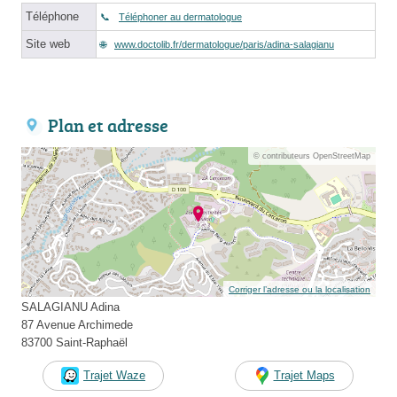
Téléphone
Téléphoner au dermatologue
Site web
www.doctolib.fr/dermatologue/paris/adina-salagianu
Plan et adresse
© contributeurs OpenStreetMap
Corriger l’adresse ou la localisation
SALAGIANU Adina
87 Avenue Archimede
83700 Saint-Raphaël
Trajet Waze
Trajet Maps