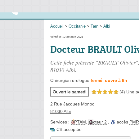
Accueil
>
Occitanie
>
Tarn
>
Albi
Vérifié le 12 octobre 2024
Docteur BRAULT Oli
Cette fiche présente "BRAULT Olivier"
81030 Albi.
Chirurgien urologue
fermé, ouvre à 8h
Ouvert le samedi
(4)
Une p
5,0 étoiles sur 5
2 Rue Jacques Monod
81030 Albi
Services :
OPTAM
,
secteur 2
,
accès
PMR
CB acceptée