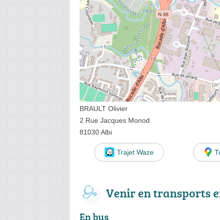
BRAULT Olivier
2 Rue Jacques Monod
81030 Albi
Trajet Waze
T
Venir en transports
En bus