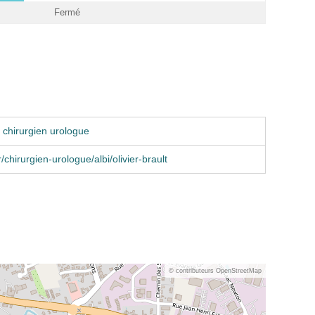
Fermé
 chirurgien urologue
/chirurgien-urologue/albi/olivier-brault
© contributeurs OpenStreetMap