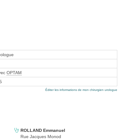
rologue
avec
OPTAM
5
Éditer les informations de mon chirurgien urologue
ROLLAND Emmanuel
Rue Jacques Monod