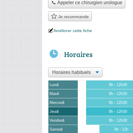
📞 Appeler ce chirurgien urologue
Je recommande
Améliorer cette fiche
Horaires
Lundi
8h - 12h30
Mardi
8h - 12h30
Mercredi
8h - 12h30
Jeudi
8h - 12h30
Vendredi
8h - 12h30
Samedi
9h - 12h