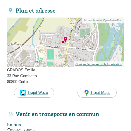
Plan et adresse
© contributeurs OpenStreetMap
Corriger l’adresse ou la localisation
GRADOS Emilie
33 Rue Gambetta
80800 Corbie
Trajet Waze
Trajet Maps
Venir en transports en commun
En bus
7-4-201, à 407 m