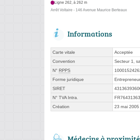
Ligne 262, à 262 m
Arrêt Voltaire - 146 Avenue Maurice Berteaux
Informations
Carte vitale
Acceptée
Convention
Secteur 1, 
N°
RPPS
1000152426
Forme juridique
Entrepreneur
SIRET
4313639360
N° TVA Intra.
FR7643136
Création
23 mai 2005
Médecins à proximité