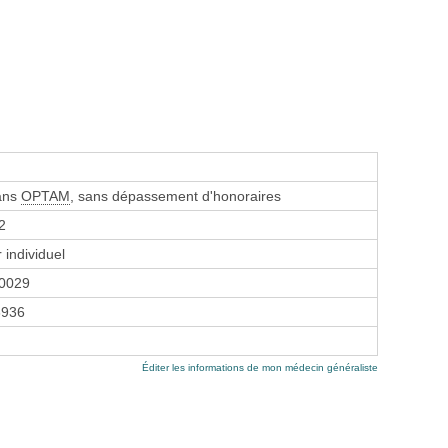
sans
OPTAM
, sans dépassement d'honoraires
2
 individuel
0029
3936
Éditer les informations de mon médecin généraliste