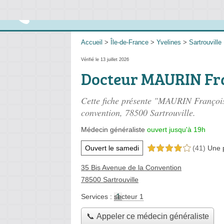
Accueil
>
Île-de-France
>
Yvelines
>
Sartrouville
Vérifié le 13 juillet 2026
Docteur MAURIN Fr
Cette fiche présente "MAURIN François
convention
, 78500 Sartrouville.
Médecin généraliste
ouvert jusqu'à 19h
Ouvert le samedi
(41)
Une 
4,0 étoiles sur 5
35 Bis Avenue de la Convention
78500 Sartrouville
Services :
secteur 1
📞 Appeler ce médecin généraliste