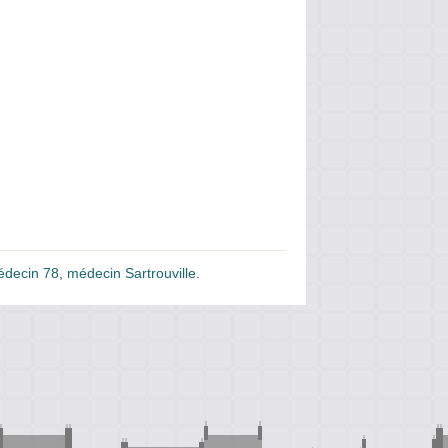
decin 78
,
médecin Sartrouville
.