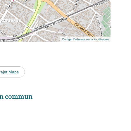
Corriger l’adresse ou la localisation
rajet Maps
 en commun