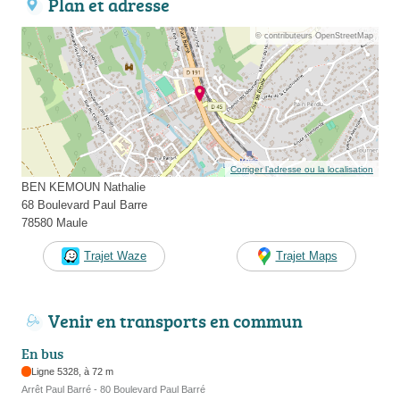
Plan et adresse
© contributeurs OpenStreetMap
Corriger l’adresse ou la localisation
BEN KEMOUN Nathalie
68 Boulevard Paul Barre
78580 Maule
Trajet Waze
Trajet Maps
Venir en transports en commun
En bus
Ligne 5328, à 72 m
Arrêt Paul Barré - 80 Boulevard Paul Barré