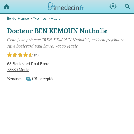
Île-de-France
>
Yvelines
>
Maule
Docteur BEN KEMOUN Nathalie
Cette fiche présente "BEN KEMOUN Nathalie", médecin psychiatre
situé
boulevard paul barre
, 78580 Maule.
4,5 étoiles sur 5
(6)
68 Boulevard Paul Barre
78580 Maule
Services :
CB acceptée