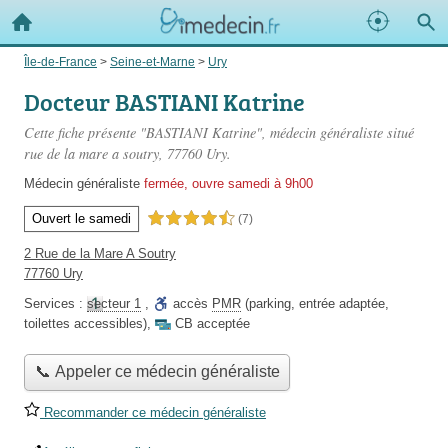
Île-de-France
>
Seine-et-Marne
>
Ury
Docteur BASTIANI Katrine
Cette fiche présente "BASTIANI Katrine", médecin généraliste situé
rue de la mare a soutry
, 77760 Ury.
Médecin généraliste
fermée, ouvre samedi à 9h00
Ouvert le samedi
4,5 étoiles sur 5
(7)
2 Rue de la Mare A Soutry
77760 Ury
Services :
secteur 1
,
accès
PMR
(parking, entrée adaptée,
toilettes accessibles)
,
CB acceptée
📞 Appeler ce médecin généraliste
Recommander ce médecin généraliste