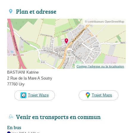
Plan et adresse
© contributeurs OpenStreetMap
Corriger l’adresse ou la localisation
BASTIANI Katrine
2 Rue de la Mare A Soutry
77760 Ury
Trajet Waze
Trajet Maps
Venir en transports en commun
En bus