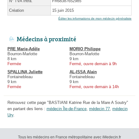
N° TVA Intra.
FR68387652985
Création
15 juin 2015
Éditer les informations de mon médecin généraliste
Médecins à proximité
PRE Marie-Adèle
MORIO Philippe
Bourron-Marlotte
Bourron-Marlotte
8 km
9 km
Fermée
Fermé, ouvre demain à 9h
SPALLINA Juliette
AL-ISSA Alain
Fontainebleau
Fontainebleau
9 km
9 km
Fermée
Fermé, ouvre demain à 14h
Retrouvez cette page "BASTIANI Katrine Rue de la Mare A Soutry"
en partant des liens :
médecin Île-de-France
,
médecin 77
,
médecin
Ury
.
Tous les médecins en France métropolitaine avec iMedecin.fr