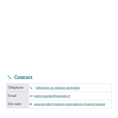
Contact
Téléphone
Téléphoner au médecin généraliste
Email
katrine.bastianiⓐwanadoo.fr
Site web
www.doctolib.fr/medecin-generaliste/ury/katrine-bastiani