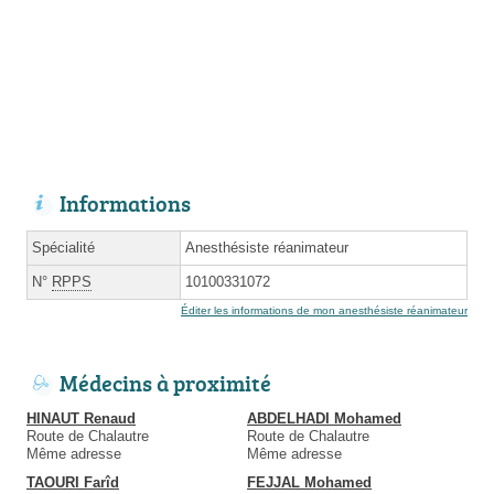
Informations
Spécialité
Anesthésiste réanimateur
N°
RPPS
10100331072
Éditer les informations de mon anesthésiste réanimateur
Médecins à proximité
HINAUT Renaud
ABDELHADI Mohamed
Route de Chalautre
Route de Chalautre
Même adresse
Même adresse
TAOURI Farîd
FEJJAL Mohamed