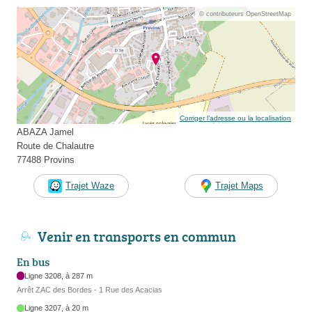
© contributeurs OpenStreetMap
Corriger l’adresse ou la localisation
ABAZA Jamel
Route de Chalautre
77488 Provins
Trajet Waze
Trajet Maps
Venir en transports en commun
En bus
Ligne 3208, à 287 m
Arrêt ZAC des Bordes - 1 Rue des Acacias
Ligne 3207, à 20 m