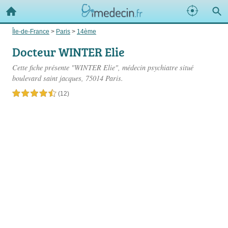
Île-de-France
>
Paris
>
14ème
Docteur WINTER Elie
Cette fiche présente "WINTER Elie", médecin psychiatre situé
boulevard saint jacques
, 75014 Paris.
4,5 étoiles sur 5
(12)