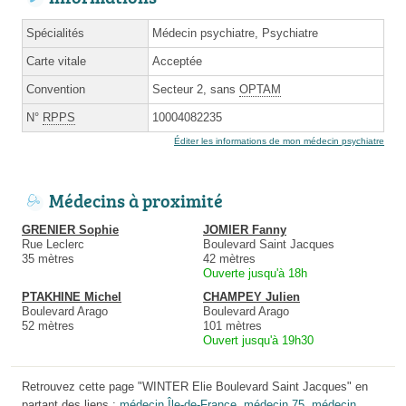
Spécialités
Médecin psychiatre, Psychiatre
Carte vitale
Acceptée
Convention
Secteur 2, sans
OPTAM
N°
RPPS
10004082235
Éditer les informations de mon médecin psychiatre
Médecins à proximité
GRENIER Sophie
JOMIER Fanny
Rue Leclerc
Boulevard Saint Jacques
35 mètres
42 mètres
Ouverte jusqu'à 18h
PTAKHINE Michel
CHAMPEY Julien
Boulevard Arago
Boulevard Arago
52 mètres
101 mètres
Ouvert jusqu'à 19h30
Retrouvez cette page "WINTER Elie Boulevard Saint Jacques" en
partant des liens :
médecin Île-de-France
,
médecin 75
,
médecin