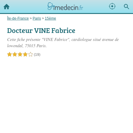
Île-de-France
>
Paris
>
15ème
Docteur VINE Fabrice
Cette fiche présente "VINE Fabrice", cardiologue situé
avenue de
lowendal
, 75015 Paris.
4,0 étoiles sur 5
(19)