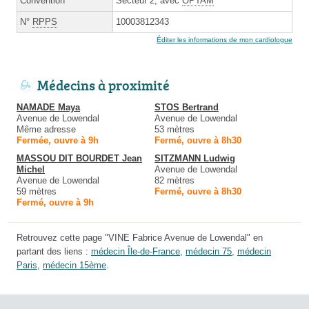
Convention
Secteur 2, avec
OPTAM
N°
RPPS
10003812343
Éditer les informations de mon cardiologue
Médecins à proximité
NAMADE Maya
STOS Bertrand
Avenue de Lowendal
Avenue de Lowendal
Même adresse
53 mètres
Fermée, ouvre à 9h
Fermé, ouvre à 8h30
MASSOU DIT BOURDET Jean
SITZMANN Ludwig
Michel
Avenue de Lowendal
Avenue de Lowendal
82 mètres
59 mètres
Fermé, ouvre à 8h30
Fermé, ouvre à 9h
Retrouvez cette page "VINE Fabrice Avenue de Lowendal" en
partant des liens :
médecin Île-de-France
,
médecin 75
,
médecin
Paris
,
médecin 15ème
.