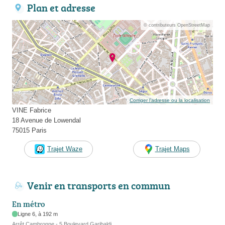
Plan et adresse
© contributeurs OpenStreetMap
Corriger l’adresse ou la localisation
VINE Fabrice
18 Avenue de Lowendal
75015 Paris
Trajet Waze
Trajet Maps
Venir en transports en commun
En métro
Ligne 6, à 192 m
Arrêt Cambronne - 5 Boulevard Garibaldi