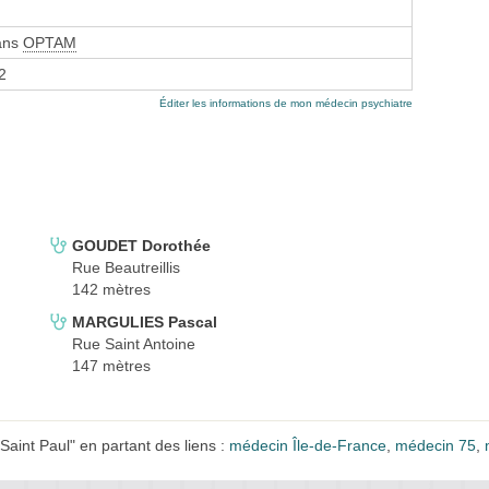
sans
OPTAM
2
Éditer les informations de mon médecin psychiatre
GOUDET Dorothée
Rue Beautreillis
142 mètres
MARGULIES Pascal
Rue Saint Antoine
147 mètres
aint Paul" en partant des liens :
médecin Île-de-France
,
médecin 75
,