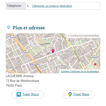
Téléphone
Téléphoner au médecin généraliste
Plan et adresse
© contributeurs OpenStreetMap
Corriger l’adresse ou la localisation
LAGUERRE Antoine
73 Rue de Ménilmontant
75020 Paris
Trajet Waze
Trajet Maps