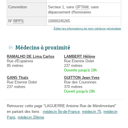
Convention
Secteur 1, sans
OPTAM
, sans
dépassement d'honoraires
N°
RPPS
10000245265
Éditer les informations de mon médecin généraliste
Médecins à proximité
RAMALHO DE Lima Carlos
LAMBERT Hélène
Rue d'Eupatoria
Rue Etienne Dolet
85 mètres
237 mètres
Ouverte jusqu'à 19h
GANS Thaïs
GUITTON Jean-Yves
Rue Etienne Dolet
Rue des Couronnes
237 mètres
370 mètres
Ouvert jusqu'à 19h
Retrouvez cette page "LAGUERRE Antoine Rue de Ménilmontant"
en partant des liens :
médecin Île-de-France
,
médecin 75
,
médecin
Paris
,
médecin 20ème
.