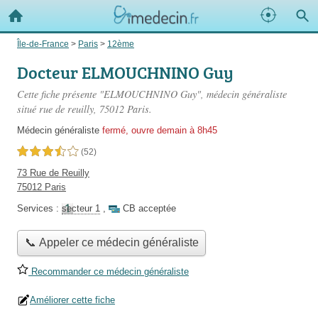
Île-de-France
>
Paris
>
12ème
Docteur ELMOUCHNINO Guy
Cette fiche présente "ELMOUCHNINO Guy", médecin généraliste
situé
rue de reuilly
, 75012 Paris.
Médecin généraliste
fermé, ouvre demain à 8h45
3,5 étoiles sur 5
(52)
73 Rue de Reuilly
75012 Paris
Services :
secteur 1
,
CB acceptée
📞 Appeler ce médecin généraliste
Recommander ce médecin généraliste
Améliorer cette fiche