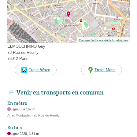
Corriger l’adresse ou la localisation
ELMOUCHNINO Guy
73 Rue de Reuilly
75012 Paris
Trajet Waze
Trajet Maps
Venir en transports en commun
En métro
Ligne 8, à 162 m
Arrêt Montgallet - 95 Rue de Reuilly
En bus
Ligne 2228, à 81 m