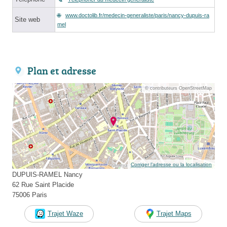
www.doctolib.fr/medecin-generaliste/paris/nancy-dupuis-ra
Site web
mel
Plan et adresse
© contributeurs OpenStreetMap
Corriger l’adresse ou la localisation
DUPUIS-RAMEL Nancy
62 Rue Saint Placide
75006 Paris
Trajet Waze
Trajet Maps