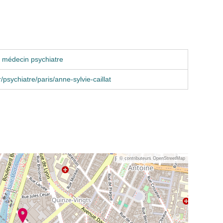
 médecin psychiatre
/psychiatre/paris/anne-sylvie-caillat
© contributeurs OpenStreetMap