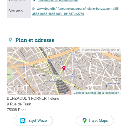
www.doctolib.fr/pneumologue/paris/helene-benzaquen-df88
Site web
a553-be88-4685-bdfc-194787cd2759
Plan et adresse
© contributeurs OpenStreetMap
Corriger l’adresse ou la localisation
BENZAQUEN FORNER Hélène
9 Rue de Turin
75008 Paris
Trajet Waze
Trajet Maps