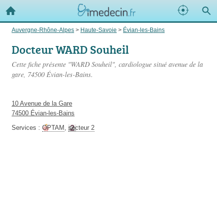
Auvergne-Rhône-Alpes
>
Haute-Savoie
>
Évian-les-Bains
Docteur WARD Souheil
Cette fiche présente "WARD Souheil", cardiologue situé
avenue de la
gare
, 74500 Évian-les-Bains.
10 Avenue de la Gare
74500 Évian-les-Bains
Services :
OPTAM
,
secteur 2