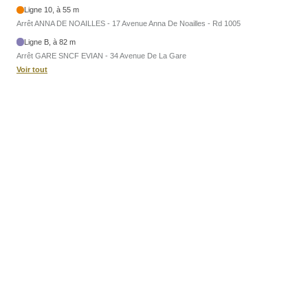
Ligne 10, à 55 m
Arrêt ANNA DE NOAILLES - 17 Avenue Anna De Noailles - Rd 1005
Ligne B, à 82 m
Arrêt GARE SNCF EVIAN - 34 Avenue De La Gare
Voir tout