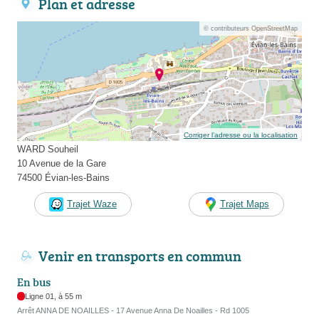
Plan et adresse
© contributeurs OpenStreetMap
Corriger l’adresse ou la localisation
WARD Souheil
10 Avenue de la Gare
74500 Évian-les-Bains
Trajet Waze
Trajet Maps
Venir en transports en commun
En bus
Ligne 01, à 55 m
Arrêt ANNA DE NOAILLES - 17 Avenue Anna De Noailles - Rd 1005