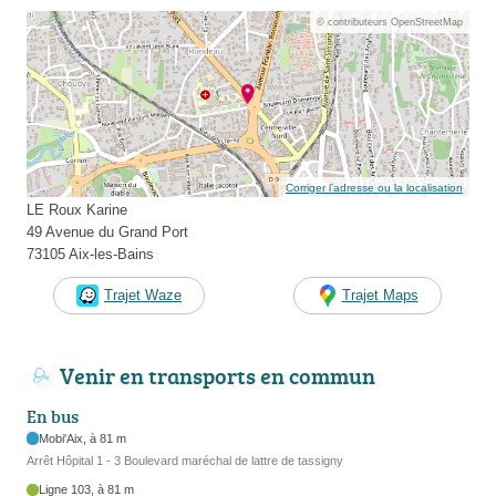
© contributeurs OpenStreetMap
Corriger l’adresse ou la localisation
LE Roux Karine
49 Avenue du Grand Port
73105 Aix-les-Bains
Trajet Waze
Trajet Maps
Venir en transports en commun
En bus
Mobi'Aix, à 81 m
Arrêt Hôpital 1 - 3 Boulevard maréchal de lattre de tassigny
Ligne 103, à 81 m