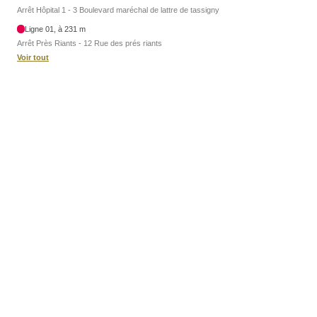
Arrêt Hôpital 1 - 3 Boulevard maréchal de lattre de tassigny
Ligne 01, à 231 m
Arrêt Près Riants - 12 Rue des prés riants
Voir tout