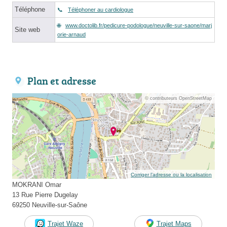
Téléphone
Téléphoner au cardiologue
www.doctolib.fr/pedicure-podologue/neuville-sur-saone/marj
Site web
orie-arnaud
Plan et adresse
© contributeurs OpenStreetMap
Corriger l’adresse ou la localisation
MOKRANI Omar
13 Rue Pierre Dugelay
69250 Neuville-sur-Saône
Trajet Waze
Trajet Maps