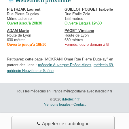
Médecins à proximité
PIETRZAK Laurent
GUILLOT POUGET Isabelle
Rue Pierre Dugelay
Rue Emile Zola
Même adresse
153 mètres
Ouvert jusqu'à 20h30
Ouverte jusqu'à 19h30
ADAM Marie
PAGET Vinciane
Route de Lyon
Route de Lyon
630 mètres
630 mètres
Ouverte jusqu'à 18h30
Fermée, ouvre demain à 9h
Retrouvez cette page "MOKRANI Omar Rue Pierre Dugelay" en
partant des liens :
médecin Auvergne-Rhône-Alpes
,
médecin 69
,
médecin Neuville-sur-Saône
.
Tous les médecins en France métropolitaine avec iMedecin.fr
© 2026
iMedecin.fr
Mentions légales
-
Contact
📞 Appeler ce cardiologue