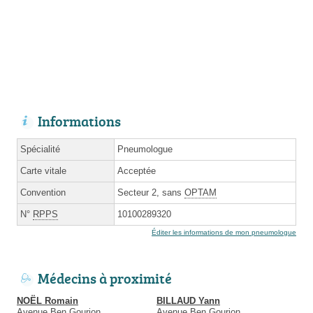
Informations
Spécialité
Pneumologue
Carte vitale
Acceptée
Convention
Secteur 2, sans
OPTAM
N°
RPPS
10100289320
Éditer les informations de mon pneumologue
Médecins à proximité
NOËL Romain
BILLAUD Yann
Avenue Ben Gourion
Avenue Ben Gourion