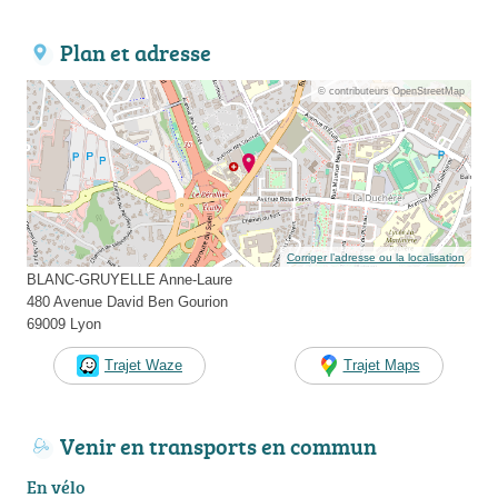
Plan et adresse
© contributeurs OpenStreetMap
Corriger l’adresse ou la localisation
BLANC-GRUYELLE Anne-Laure
480 Avenue David Ben Gourion
69009 Lyon
Trajet Waze
Trajet Maps
Venir en transports en commun
En vélo