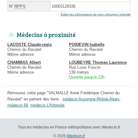
N°
RPPS
10003128336
Éditer les informations de mon chirurgien infantile
Médecins à proximité
LACOSTE Claude-regis
POIDEVIN Isabelle
Chemin du Ravatel
Chemin du Ravatel
Même adresse
Même adresse
CHAMMAS Albert
LOUBEYRE Thomas Laurence
Chemin du Ravatel
Rue Louis Foucre
Même adresse
139 mètres
Ouverte jusqu'à 12h
Retrouvez cette page "VALMALLE Anne Frédérique Chemin du
Ravatel" en partant des liens :
médecin Auvergne-Rhône-Alpes
,
médecin 69
,
médecin L'Arbresle
.
Tous les médecins en France métropolitaine avec iMedecin.fr
© 2026
iMedecin.fr