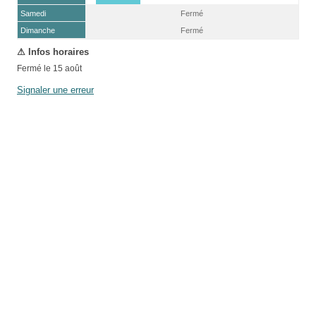
Samedi
Fermé
(15 août)
Dimanche
Fermé
Fermé le 15 août
Signaler une erreur