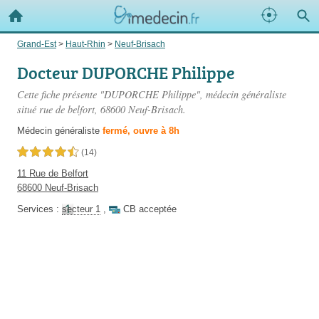
Grand-Est
>
Haut-Rhin
>
Neuf-Brisach
Docteur DUPORCHE Philippe
Cette fiche présente "DUPORCHE Philippe", médecin généraliste
situé
rue de belfort
, 68600 Neuf-Brisach.
Médecin généraliste
fermé, ouvre à 8h
4,5 étoiles sur 5
(14)
11 Rue de Belfort
68600 Neuf-Brisach
Services :
secteur 1
,
CB acceptée