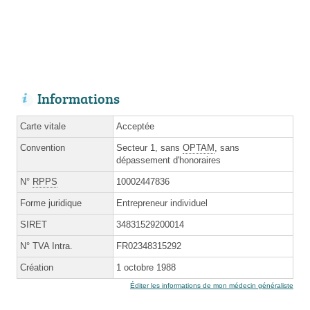
Informations
Carte vitale
Acceptée
Convention
Secteur 1, sans
OPTAM
, sans
dépassement d'honoraires
N°
RPPS
10002447836
Forme juridique
Entrepreneur individuel
SIRET
34831529200014
N° TVA Intra.
FR02348315292
Création
1 octobre 1988
Éditer les informations de mon médecin généraliste