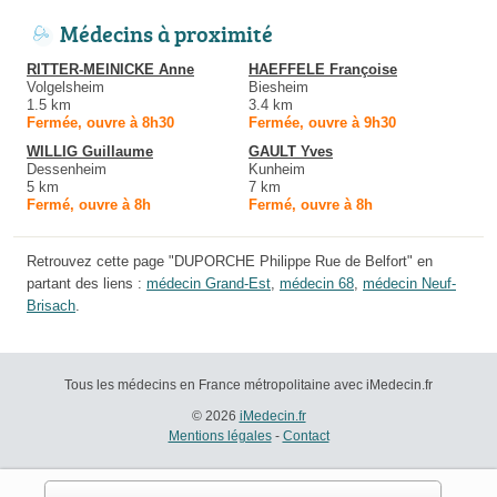
Médecins à proximité
RITTER-MEINICKE Anne
HAEFFELE Françoise
Volgelsheim
Biesheim
1.5 km
3.4 km
Fermée, ouvre à 8h30
Fermée, ouvre à 9h30
WILLIG Guillaume
GAULT Yves
Dessenheim
Kunheim
5 km
7 km
Fermé, ouvre à 8h
Fermé, ouvre à 8h
Retrouvez cette page "DUPORCHE Philippe Rue de Belfort" en
partant des liens :
médecin Grand-Est
,
médecin 68
,
médecin Neuf-
Brisach
.
Tous les médecins en France métropolitaine avec iMedecin.fr
© 2026
iMedecin.fr
Mentions légales
-
Contact