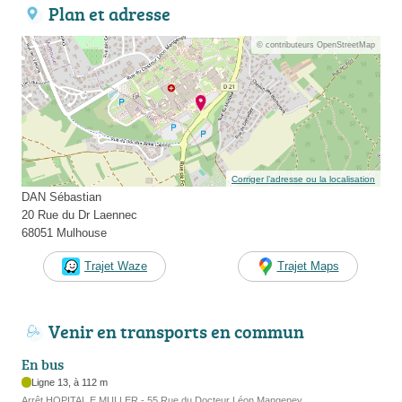
Plan et adresse
© contributeurs OpenStreetMap
Corriger l’adresse ou la localisation
DAN Sébastian
20 Rue du Dr Laennec
68051 Mulhouse
Trajet Waze
Trajet Maps
Venir en transports en commun
En bus
Ligne 13, à 112 m
Arrêt HOPITAL E.MULLER - 55 Rue du Docteur Léon Mangeney