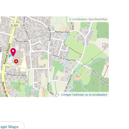
© contributeurs OpenStreetMap
Corriger l’adresse ou la localisation
rajet Maps