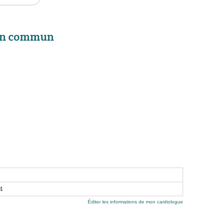
 en commun
4
Éditer les informations de mon cardiologue