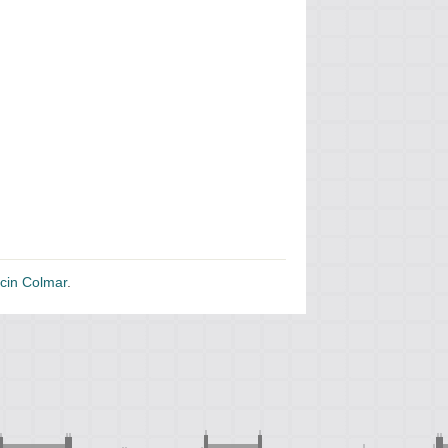
cin Colmar
.