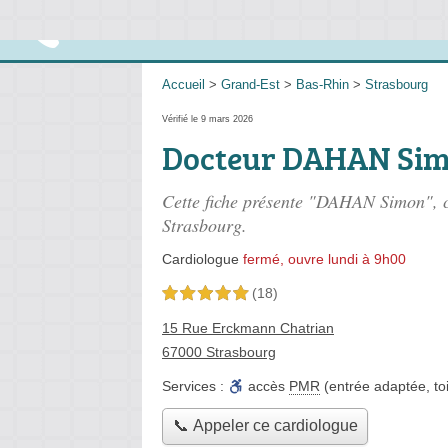
Accueil
>
Grand-Est
>
Bas-Rhin
>
Strasbourg
Vérifié le 9 mars 2026
Docteur DAHAN Si
Cette fiche présente "DAHAN Simon", 
Strasbourg.
Cardiologue
fermé, ouvre lundi à 9h00
(18)
5,0 étoiles sur 5
15 Rue Erckmann Chatrian
67000 Strasbourg
Services :
accès
PMR
(entrée adaptée, toi
📞 Appeler ce cardiologue