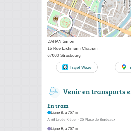
DAHAN Simon
15 Rue Erckmann Chatrian
67000 Strasbourg
Trajet Waze
T
Venir en transports
En tram
Ligne B, à 757 m
Arrêt Lycée Kléber - 25 Place de Bordeaux
Ligne E, à 757 m