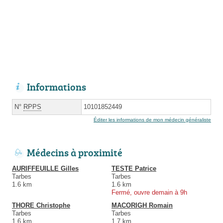
Informations
N°
RPPS
10101852449
Éditer les informations de mon médecin généraliste
Médecins à proximité
AURIFFEUILLE Gilles
TESTE Patrice
Tarbes
Tarbes
1.6 km
1.6 km
Fermé, ouvre demain à 9h
THORE Christophe
MACORIGH Romain
Tarbes
Tarbes
1.6 km
1.7 km