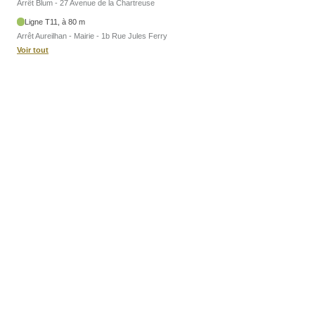
Arrêt Blum - 27 Avenue de la Chartreuse
Ligne T11, à 80 m
Arrêt Aureilhan - Mairie - 1b Rue Jules Ferry
Voir tout