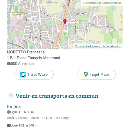
© contributeurs OpenStreetMap
Corriger l’adresse ou la localisation
MORETTO Francesca
1 Bis Place François Mitterrand
65800 Aureilhan
Trajet Waze
Trajet Maps
Venir en transports en commun
En bus
Ligne T9, à 80 m
Arrêt Aureilhan - Mairie - 1b Rue Jules Ferry
Ligne TS1, à 346 m