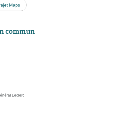
rajet Maps
 en commun
énéral Leclerc