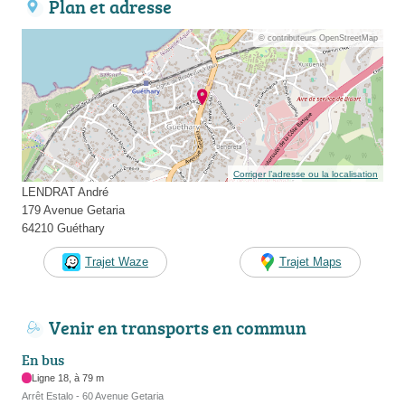
Plan et adresse
© contributeurs OpenStreetMap
Corriger l’adresse ou la localisation
LENDRAT André
179 Avenue Getaria
64210 Guéthary
Trajet Waze
Trajet Maps
Venir en transports en commun
En bus
Ligne 18, à 79 m
Arrêt Estalo - 60 Avenue Getaria