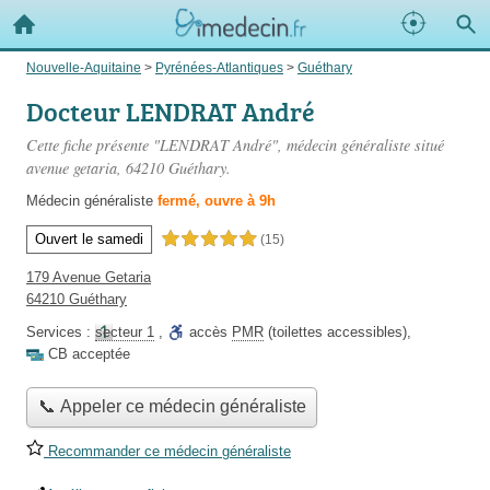
Nouvelle-Aquitaine
>
Pyrénées-Atlantiques
>
Guéthary
Docteur LENDRAT André
Cette fiche présente "LENDRAT André", médecin généraliste situé
avenue getaria
, 64210 Guéthary.
Médecin généraliste
fermé, ouvre à 9h
Ouvert le samedi
5,0 étoiles sur 5
(15)
179 Avenue Getaria
64210 Guéthary
Services :
secteur 1
,
accès
PMR
(toilettes accessibles)
,
CB acceptée
📞 Appeler ce médecin généraliste
Recommander ce médecin généraliste