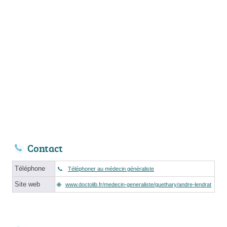
Contact
Téléphone
Téléphoner au médecin généraliste
Site web
www.doctolib.fr/medecin-generaliste/guethary/andre-lendrat