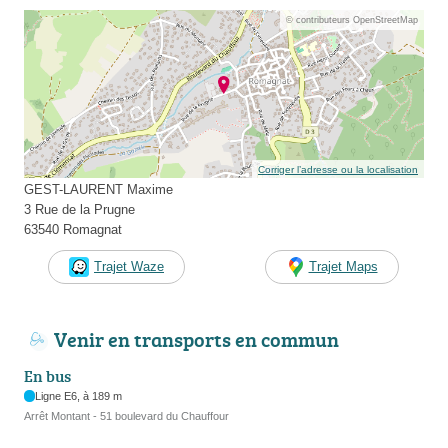
© contributeurs OpenStreetMap
Corriger l’adresse ou la localisation
GEST-LAURENT Maxime
3 Rue de la Prugne
63540 Romagnat
Trajet Waze
Trajet Maps
Venir en transports en commun
En bus
Ligne E6, à 189 m
Arrêt Montant - 51 boulevard du Chauffour