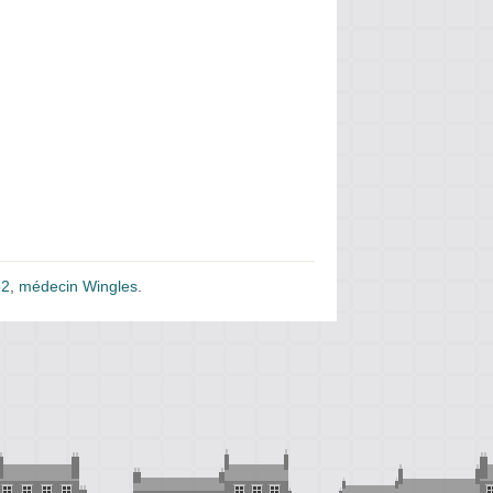
62
,
médecin Wingles
.