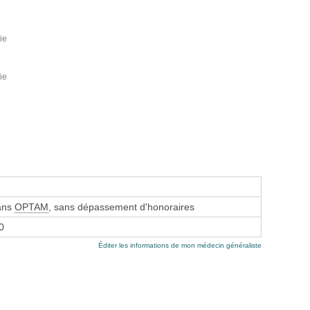
ie
ie
sans
OPTAM
, sans dépassement d'honoraires
0
Éditer les informations de mon médecin généraliste