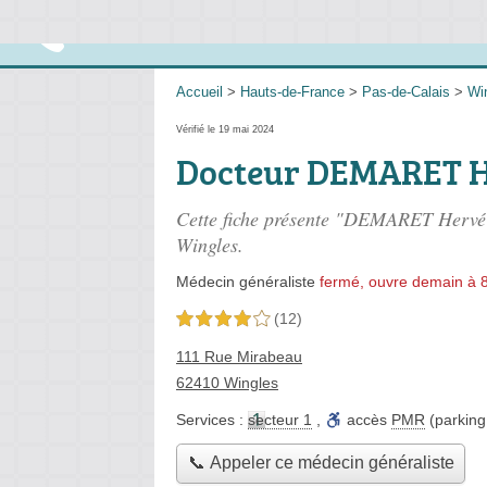
Accueil
>
Hauts-de-France
>
Pas-de-Calais
>
Wi
Vérifié le 19 mai 2024
Docteur DEMARET 
Cette fiche présente "DEMARET Hervé"
Wingles.
Médecin généraliste
fermé, ouvre demain à 
(12)
4,0 étoiles sur 5
111 Rue Mirabeau
62410 Wingles
Services :
secteur 1
,
accès
PMR
(parking,
📞 Appeler ce médecin généraliste