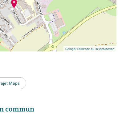
Corriger l’adresse ou la localisation
rajet Maps
 en commun