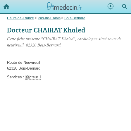
Hauts-de-France
>
Pas-de-Calais
>
Bois-Bernard
Docteur CHAIRAT Khaled
Cette fiche présente "CHAIRAT Khaled", cardiologue situé
route de
neuvireuil
, 62320 Bois-Bernard.
Route de Neuvireuil
62320 Bois-Bernard
Services :
secteur 1