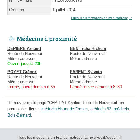
N° TVA Intra.
FR10430036178
Création
1 juillet 2014
Éditer les informations de mon cardiologue
Médecins à proximité
DEPIERE Arnaud
BEN Ticha Hichem
Route de Neuvireuil
Route de Neuvireuil
Même adresse
Même adresse
Ouvert jusqu'à 20h
POYET Grégori
PARENT Sylvain
Route de Neuvireuil
Route de Neuvireuil
Même adresse
Même adresse
Fermé, ouvre demain à 8h
Fermé, ouvre demain à 8h30
Retrouvez cette page "CHAIRAT Khaled Route de Neuvireuil" en
partant des liens :
médecin Hauts-de-France
,
médecin 62
,
médecin
Bois-Bernard
.
Tous les médecins en France métropolitaine avec iMedecin.fr