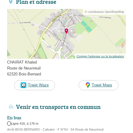
Plan et adresse
© contributeurs OpenStreetMap
Corriger l’adresse ou la localisation
CHAIRAT Khaled
Route de Neuvireuil
62320 Bois-Bernard
Trajet Waze
Trajet Maps
Venir en transports en commun
En bus
Ligne 416, à 176 m
Arrêt BOIS-BERNARD - Calvaire - F N°54 - 54 Route de Neuvireuil