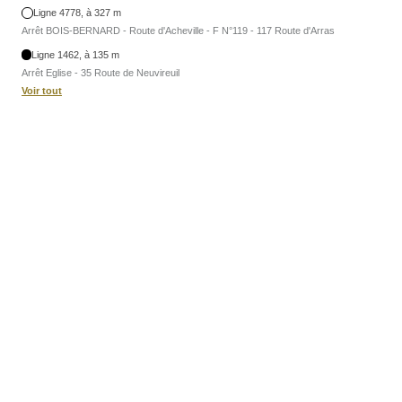
Ligne 4778, à 327 m
Arrêt BOIS-BERNARD - Route d'Acheville - F N°119 - 117 Route d'Arras
Ligne 1462, à 135 m
Arrêt Eglise - 35 Route de Neuvireuil
Voir tout