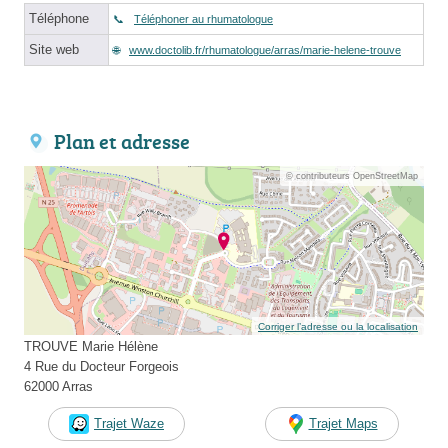
Téléphone
Téléphoner au rhumatologue
Site web
www.doctolib.fr/rhumatologue/arras/marie-helene-trouve
Plan et adresse
© contributeurs OpenStreetMap
Corriger l’adresse ou la localisation
TROUVE Marie Hélène
4 Rue du Docteur Forgeois
62000 Arras
Trajet Waze
Trajet Maps