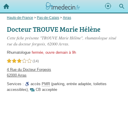
Hauts-de-France
>
Pas-de-Calais
>
Arras
Docteur TROUVE Marie Hélène
Cette fiche présente "TROUVE Marie Hélène", rhumatologue situé
rue du docteur forgeois
, 62000 Arras.
Rhumatologue
fermée, ouvre demain à 9h
3,0 étoiles sur 5
(14)
4 Rue du Docteur Forgeois
62000 Arras
Services :
accès
PMR
(parking, entrée adaptée, toilettes
accessibles)
,
CB acceptée