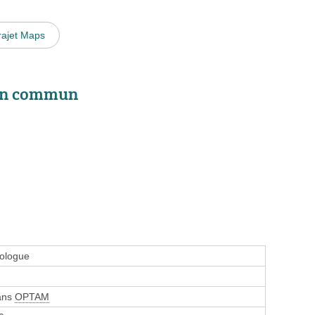
rajet Maps
 en commun
rologue
sans
OPTAM