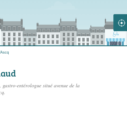
d'Ascq
naud
 gastro-entérologue situé
avenue de la
cq.