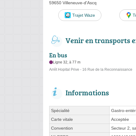
59650 Villeneuve-d'Ascq
Trajet Waze
T
Venir en transports
En bus
Ligne 32, à 77 m
Arrêt Hopital Prive - 16 Rue de la Reconnaissance
Informations
Spécialité
Gastro-enté
Carte vitale
Acceptée
Convention
Secteur 2, 