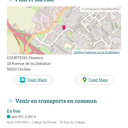
© contributeurs OpenStreetMap
Corriger l’adresse ou la localisation
COURTENS Florence
18 Avenue de la Libération
59310 Orchies
Trajet Waze
Trajet Maps
Venir en transports en commun
En bus
Ligne 857, à 402 m
Arrêt ORCHIES - Collège du Pévèle - 34 Rue du College