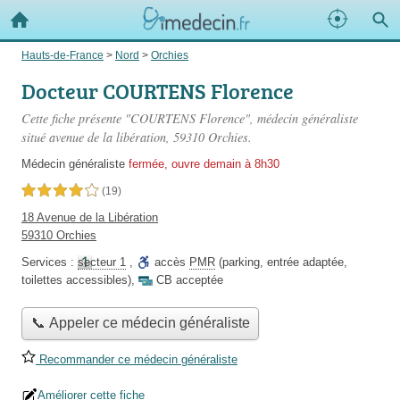
Hauts-de-France
>
Nord
>
Orchies
Docteur COURTENS Florence
Cette fiche présente "COURTENS Florence", médecin généraliste
situé
avenue de la libération
, 59310 Orchies.
Médecin généraliste
fermée, ouvre demain à 8h30
4,0 étoiles sur 5
(19)
18 Avenue de la Libération
59310 Orchies
Services :
secteur 1
,
accès
PMR
(parking, entrée adaptée,
toilettes accessibles)
,
CB acceptée
📞 Appeler ce médecin généraliste
Recommander ce médecin généraliste
Améliorer cette fiche