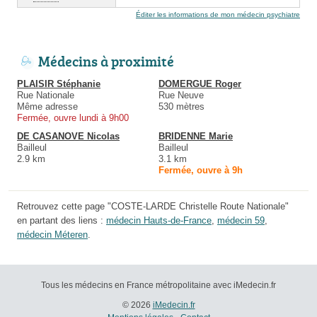
Éditer les informations de mon médecin psychiatre
Médecins à proximité
PLAISIR Stéphanie
DOMERGUE Roger
Rue Nationale
Rue Neuve
Même adresse
530 mètres
Fermée, ouvre lundi à 9h00
DE CASANOVE Nicolas
BRIDENNE Marie
Bailleul
Bailleul
2.9 km
3.1 km
Fermée, ouvre à 9h
Retrouvez cette page "COSTE-LARDE Christelle Route Nationale"
en partant des liens :
médecin Hauts-de-France
,
médecin 59
,
médecin Méteren
.
Tous les médecins en France métropolitaine avec iMedecin.fr
© 2026
iMedecin.fr