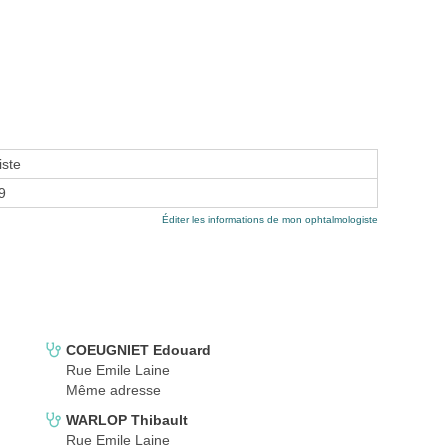
iste
9
Éditer les informations de mon ophtalmologiste
COEUGNIET Edouard
Rue Emile Laine
Même adresse
WARLOP Thibault
Rue Emile Laine