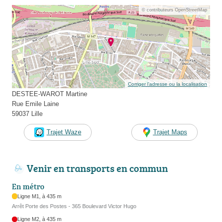
© contributeurs OpenStreetMap
Corriger l’adresse ou la localisation
DESTEE-WAROT Martine
Rue Emile Laine
59037 Lille
Trajet Waze
Trajet Maps
Venir en transports en commun
En métro
Ligne M1, à 435 m
Arrêt Porte des Postes - 365 Boulevard Victor Hugo
Ligne M2, à 435 m